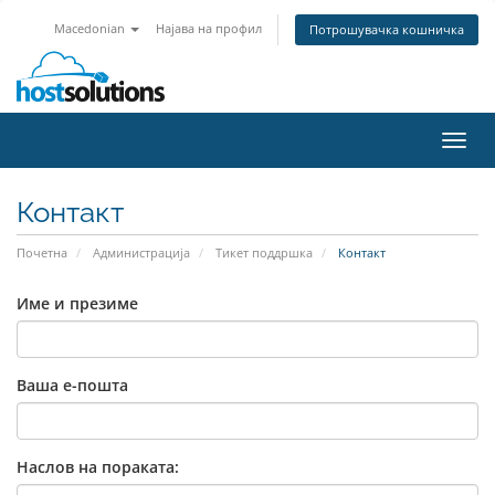
Macedonian
Најава на профил
Потрошувачка кошничка
Вклу
ја
нави
Контакт
Почетна
Администрација
Тикет поддршка
Контакт
Име и презиме
Ваша е-пошта
Наслов на пораката: