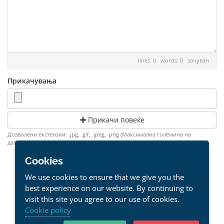
lines: 0 words: 0
зачуван
Прикачувања
Прикачи повеќе
Дозволени екстензии: .jpg, .gif, .jpeg, .png (Максимална големина на
датотеката: 512MB)
Cookies
Откажи
We use cookies to ensure that we give you the
best experience on our website. By continuing to
visit this site you agree to our use of cookies.
Cookie policy