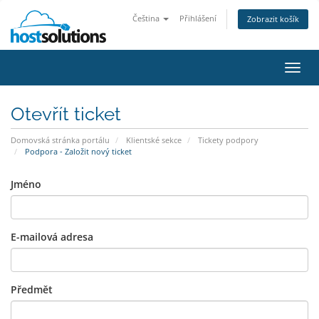
Čeština
Přihlášení
Zobrazit košík
Přep
navig
Otevřít ticket
Domovská stránka portálu
Klientské sekce
Tickety podpory
Podpora - Založit nový ticket
Jméno
E-mailová adresa
Předmět