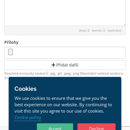
lines: 0 words: 0
zachránil
Přílohy
Přidat další
Povolené koncovky souborů: .jpg, .gif, .jpeg, .png (Maximální velikost souboru:
512MB)
Cookies
Zrušit
We use cookies to ensure that we give you the
best experience on our website. By continuing to
visit this site you agree to our use of cookies.
Cookie policy
Accept
Decline